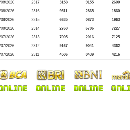
/08/2026
2317
3158
9155
2600
/08/2026
2316
9511
2865
1860
/08/2026
2315
6635
0873
1963
/08/2026
2314
2760
6706
7227
/07/2026
2313
7005
2016
7125
/07/2026
2312
9167
9041
4362
/07/2026
2311
4506
0439
4216