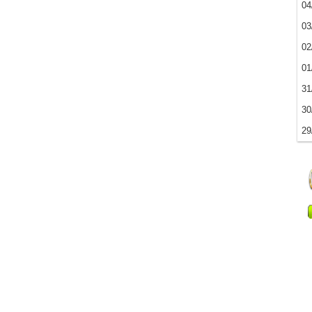
04
03
02
01
31
30
29