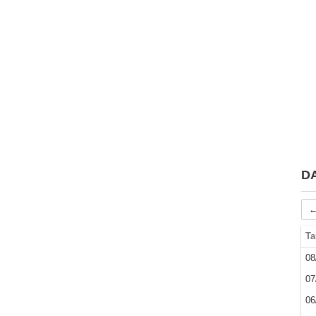
D
←
Ta
08
07
06