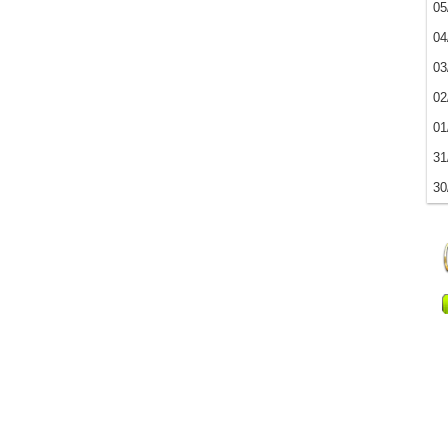
05
04
03
02
01
31
30